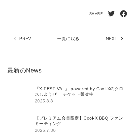
ド、共有可能！もちろん容量無制限でアン
チウイルス装備。会員登録も不要です。
SHARE
Twitt
Face
erで
book
PREV
一覧に戻る
シェ
NEXT
でシ
ア
ェア
最新のNews
『X-FESTIVAL』 powered by Cool-Xのクロ
スしようぜ！ チケット販売中
2025.8.8
【プレミアム会員限定】Cool-X BBQ ファン
ミーティング
2025.7.30