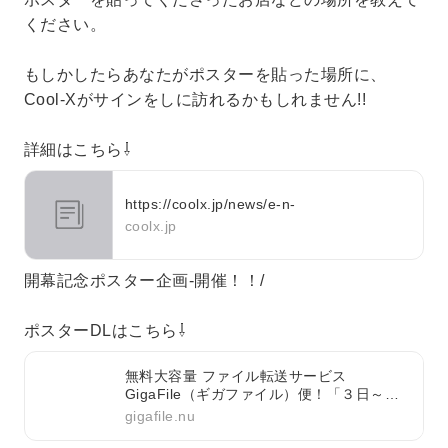
ください。
もしかしたらあなたがポスターを貼った場所に、
Cool-Xがサインをしに訪れるかもしれません!!
詳細はこちら⇩
https://coolx.jp/news/e-n-
coolx.jp
開幕記念ポスター企画-開催！！/
ポスターDLはこちら⇩
無料大容量 ファイル転送サービス
GigaFile（ギガファイル）便！「３日～１
００日」選べる７種類のファイルの保持期
gigafile.nu
限に加え、１ファイル300Gまでアップロー